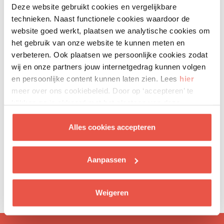
Deze website gebruikt cookies en vergelijkbare
technieken. Naast functionele cookies waardoor de
website goed werkt, plaatsen we analytische cookies om
het gebruik van onze website te kunnen meten en
verbeteren. Ook plaatsen we persoonlijke cookies zodat
wij en onze partners jouw internetgedrag kunnen volgen
en persoonlijke content kunnen laten zien. Lees
hier
meer over ons cookiebeleid. Door op ‘accepteren’ te
klikken ga je akkoord met het plaatsen van deze
cookies.
Alles cookies accepteren
Hulp nodig bij het doen van een aanvraag?
We helpen
je graag.
Aanpassen
Neem contact op met 010-307 59 09. We zijn op
werkdagen bereikbaar tussen 9.00 en 16.00 uur.
Of bekijk
Weigeren
de uitlegvideo hier
.