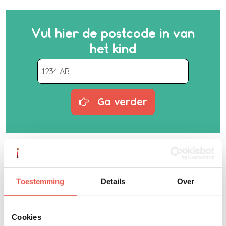
Vul hier de postcode in van
het kind
Ga verder
Uitleg video: zo doe je een
aanvraag
Toestemming
Details
Over
Cookies