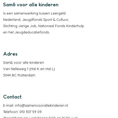
Sam& voor alle kinderen
Is een samenwerking tussen
Leergeld
Nederland
,
Jeugdfonds Sport & Cultuur
,
Stichting Jarige Job
,
Nationaal Fonds Kinderhulp
en het
Jeugdeducatiefonds
.
Adres
Sam& voor alle kinderen
Van Nelleweg 1 (Hal K en Hal L)
3044 BC Rotterdam
Contact
E-mail:
info@samenvoorallekinderen.nl
Telefoon: 010 307 59 09
(bereikbaar op werkdagen 9.00 en 16.00 uur)