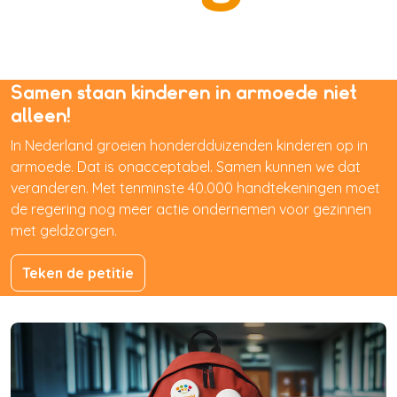
Samen staan kinderen in armoede niet
alleen!
In Nederland groeien honderdduizenden kinderen op in
armoede. Dat is onacceptabel. Samen kunnen we dat
veranderen. Met tenminste 40.000 handtekeningen moet
de regering nog meer actie ondernemen voor gezinnen
met geldzorgen.
Teken de petitie