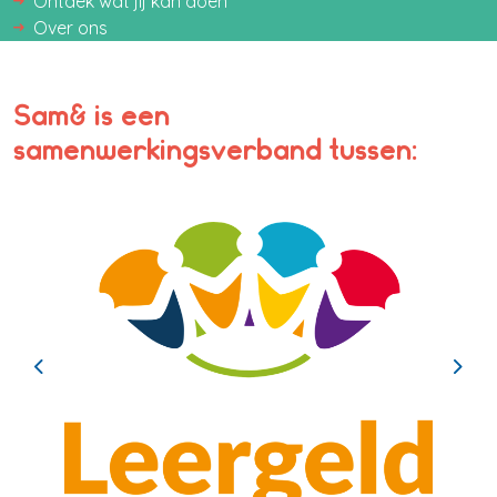
Ontdek wat jij kan doen
Over ons
Sam& is een
samenwerkingsverband tussen:
Previous
Next