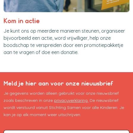
Kom in actie
Je kunt ons op meerdere manieren steunen, organiseer
bijvoorbeeld een actie, word vrijwilliger, help onze
boodschap te verspreiden door een promotiepakketje
aan te vragen of doe een donatie.
Meld je hier aan voor onze nieuwsbrief
Je gegevens worden alleen gebruikt voor onze nieuwsbrief
zoals beschreven in onze
privacyverklaring.
De nieuwsbrief
wordt verstuurd vanuit Stichting Samen voor alle Kinderen. Je
kan je op elk moment weer uitschrijven.