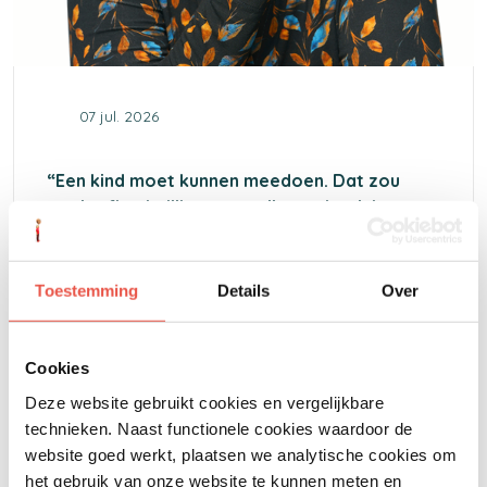
07 jul. 2026
“Een kind moet kunnen meedoen. Dat zou
nooit afhankelijk mogen zijn van het inkomen
van de ouders.”
Toestemming
Details
Over
Cookies
Deze website gebruikt cookies en vergelijkbare
Hoe je mee kunt helpen
technieken. Naast functionele cookies waardoor de
website goed werkt, plaatsen we analytische cookies om
het gebruik van onze website te kunnen meten en