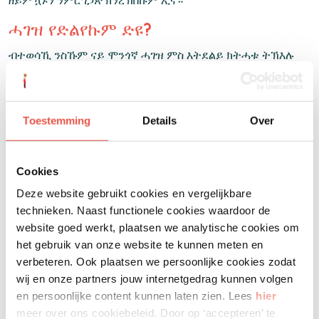
ዘይምዃኑን ንምርግጋጽ ክንረኽበኩም ኢና።
ሓገዝ የድልየኩም ድዩ?
ብተወሳኺ ንስኹም ናይ ሞንጎኛ ሓገዝ ምስ እትደልይ ክትሓቱ ትኽእሉ
ኢኹም። ኣብነታት ናይቶም ሞንጎኛታት፡ መማህራን፡ ናትኩም ኣሳላጢ
ማሕበራዊ ጉዳያት፡ ናይ መንእሰያት ኣሰላጣ ማሕበራዊ ጉዳያት፡ ናይ ጉዳይ
ዕዳ ኣማኸርቲ፡ ከምኡውን ሰራሕተኛ ማሕበራዊ ጉዳያት ዘጠቓለሉ ኽኾኑ
Toestemming
Details
Over
ይኽእሉ። ምስ ካልእ ሰብ ኣቐዲምኩም ተራኺብኩም ምስ እትህልዉ፡
ብኽብረትኩም ነዚ ብዛዕባ ውላድኩም ወይ ደቅኹም ኣተቕርብዎ ጽሕፋዊ
ሕቶ ከቕርቡልኩም ሕተትዎም።
Cookies
ምስና እትራኸብሉ
Deze website gebruikt cookies en vergelijkbare
technieken. Naast functionele cookies waardoor de
ምስ መን ከም እትራከቡ እትሽገሩ ወይድማ ዘይትፈልጡ ምስ እትኾኑ፡
website goed werkt, plaatsen we analytische cookies om
ብኽብረትኩም ንዓና ርኸቡና እሞ ብሓጎስ ክንቅበለኩም ኢና፡ ንሕና ክሳብ
het gebruik van onze website te kunnen meten en
ብቛንቋ እንግሊዝ ወይድማ ቋንቋ ሆላንድ ክንሕግዘኩም ስለእንኽእል
verbeteren. Ook plaatsen we persoonlijke cookies zodat
ብኽብረትኩም ርኸቡና።
wij en onze partners jouw internetgedrag kunnen volgen
ቁጽሪ ተሌፎን፦ +31 (0)10-307 59 09 ኣብ ሰሙናዊ ናይ ስራሕ
en persoonlijke content kunnen laten zien. Lees
hier
መዓልታት ካብ ሰዓት 9:00 ቅ.ቀ ክሳዕ 4:00 ድ.ቀ.
meer over ons cookiebeleid. Door op ‘accepteren’ te