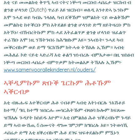
እቲ ናይ መመልከቲ ቅጥዒ ኣብ ናትና ነቝጣ መርበብ ሓበሬታ ዝርከብ ብ
ቋንቋ ሆላንድ (Dutch) ጥራይ እዩ ዝርከብ። ወለዲ እንተድኣ ኴንኩም
እሞ ንሓደ ወይ ካብኡ ንላዕሊ ካብ ደቕኹም ዝምልከት ናይ ውልቅኹም
መምልከቲ ከተቕርቡ ምስ እትደልዩ ቋንቋ ሆላንድ ድማ ዘይትዛረቡ ምስ
እትኾኑ፡ ብኽብረትኩም ምስ ሓደ እትፈልጥዎ ቋንቋ ሆላንድ ዝፈልጥ
ተራኸቡ እሞ ነዚ ንኽትገብሩ ክሕግዘኩም እዩ። ንኣብነት፡ ንሓደ ካብ
መቕርብኩም ወይ ድማ ዓርክኹም ክትሓቱ ትኽእሉ ኢኹም። ኣብቲ
መሕለፊ ኮድ ናይቲ ኣድራሻ እቲ ቆልዓ ዝነብረሉ ብምእታው፡ በዚ ዝስዕብ
ነቝጣ መርበብ ሓበሬታ ብምጥቃም ክትመልእዎ ትኽእሉ ኢኹም፦
www.samenvoorallekinderen.nl/ouders/
ኣቐዲምኩም ጽቡቕ ጌርኩም ሕቶኹም
ኣቕርብዎ
እቲ ብጹሑፍ እተቕርብዎ ሕቶ ናብቶም ኣብቲ እትነብርሉ ንእሽቶይ
ከተማ/ ዓቢ ከተማ ዝሰርሑ መሳርሕትኹም ብዛዕባ ኩሎም ክፍጸሙ
ዝኽእሉ ጉዳያት ክስደዱ እዮም። እቲ በምልክዕ ሕቶ ዝቕረብኩሞ ጉዳይ
ድማ ኣብ ውሽጢ 6 ሰሙናት ዳግመ ገምጋም ክግበረሉ እዩ። ንትወሳኺ
ሓበሬታ ድማ እቲ ዘቕረብኩሞ ሕቶ ደገፍ ዝፍቀደልኩም ምዃኑን