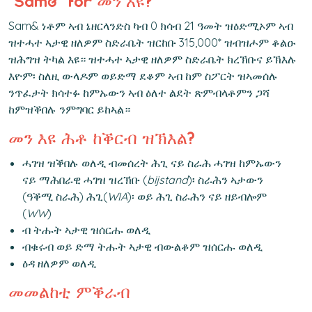
‘Sam&’ for መን እዩ?
Sam& ነቶም ኣብ ኔዘርላንድስ ካብ 0 ክሳብ 21 ዓመት ዝዕድሚኦም ኣብ
ዝተሓተ ኣታዊ ዘለዎም ስድራቤት ዝርከቡ 315,000* ዝብዝሖም ቆልዑ
ዝሕግዝ ትካል እዩ። ዝተሓተ ኣታዊ ዘለዎም ስድራቤት ክረኽቡና ይኽእሉ
እዮም፡ ስለዚ ውላዶም ወይድማ ደቆም ኣብ ከም ስፖርት ዝኣመሰሉ
ንጥፈታት ክሳተፉ ከምኡውን ኣብ ዕለተ ልደት ጽምብላቶምን ጋሻ
ከምዝቕበሉ ንምግባር ይከኣል።
መን እዩ ሕቶ ከቕርብ ዝኽእል?
ሓገዝ ዝቕበሉ ወለዲ ብመሰረት ሕጊ ናይ ስራሕ ሓገዝ ከምኡውን
ናይ ማሕበራዊ ሓገዝ ዝረኽቡ (
bijstand
)፡ ስራሕን ኣታውን
(ዓቕሚ ስራሕ) ሕጊ(
WIA
)፡ ወይ ሕጊ ስራሕን ናይ ዘይብሎም
(
WW
)
ብ ትሑት ኣታዊ ዝሰርሑ ወለዲ
ብቁሩብ ወይ ድማ ትሑት ኣታዊ ብውልቆም ዝሰርሑ ወለዲ
ዕዳ ዘለዎም ወለዲ
መመልከቲ ምቕራብ