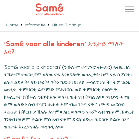
Home
Informatie
Uitleg Tigrinya
‘Sam& voor alle kinderen’ እንታይ ማለት
እዩ?
‘Sam& voor alle kinderen’ (ንኹሎም ተማሃሮ ብሓባር) ኣብዚ ዘሎ
ንኹሎም ተዘርዚሮም ዘለዉ ናይ ኣገልግሎት ወጻኢታት ከም ናይ ስፖርት፡
ዕለተ ልደታት፡ ናይ ዙረት፡ ንትምህርቲ ዘድልዩ መሳለጥያታት፡ ትምህርቲ
ሙዚቃ፡ ትምህርቲ ልምምድ ምሕንባስ፡ ወይ ትምህርቲ ሳዕሳዒት
ክፍሊታት ክኸፍሉ ንዘይክእሉ ወለዲ ዝሕግዝ ትካል እዩ። ንዝያዳ ሓገዝ
ድማ ወለድን ሰብ ሞያን ሕቶታቶም ብመንገዲ ናትና ነቝጣ መርበብ
ሓበሬታ ከቕርቡ ይኽእሉ እዮም። እዚ ወላውን ነቶም ኣብ ገዝኦም ሕጽረት
ገንዘብ ዘለዎም ቆልዑ ምስ ኣብ ናቶም ደረጃ ዕድመ ዝርከቡ ቆልዑ ከም
ዝሳተፉ እነረጋግጸሉ መንገዲ እዩ።