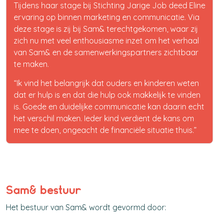
Tijdens haar stage bij Stichting Jarige Job deed Eline
ervaring op binnen marketing en communicatie. Via
deze stage is zij bij Sam& terechtgekomen, waar zij
zich nu met veel enthousiasme inzet om het verhaal
van Sam& en de samenwerkingspartners zichtbaar
te maken.
“Ik vind het belangrijk dat ouders en kinderen weten
dat er hulp is en dat die hulp ook makkelijk te vinden
is. Goede en duidelijke communicatie kan daarin echt
het verschil maken. Ieder kind verdient de kans om
mee te doen, ongeacht de financiële situatie thuis.”
Sam& bestuur
Het bestuur van Sam& wordt gevormd door: