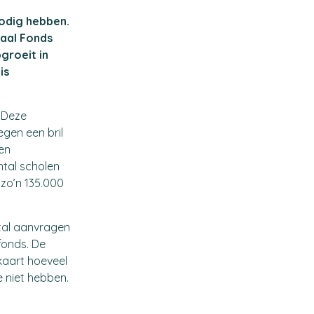
nodig hebben.
aal Fonds
groeit in
is
. Deze
egen een bril
en
tal scholen
 zo’n 135.000
tal aanvragen
fonds. De
kaart hoeveel
 niet hebben.