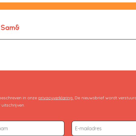
e Sam&
 beschreven in onze
privacyverklaring.
De nieuwsbrief wordt verstuurd
uitschrijven.