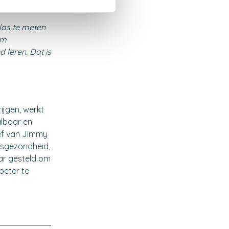
klas te meten
rm
 leren. Dat is
ijgen, werkt
lbaar en
ief van Jimmy
lksgezondheid,
ar gesteld om
beter te