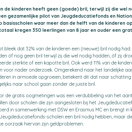
n de kinderen heeft geen (goede) bril, terwijl zij die wel 
t een gezamenlijke pilot van
Jeugdeducatiefonds
en
Nation
 basisscholen waar meer dan de helft van de kinderen op
totaal kregen 350 leerlingen van 8 jaar en ouder een grat
lot bleek dat 32% van de kinderen een (nieuwe) bril nodig had
n óf nog geen bril terwijl zij die wel nodig hadden, óf zij dro
erde sterkte of een kapotte bril. Ook werd 11% van de kinder
 voor nader onderzoek. Omgerekend naar het landelijke aan
deren in armoede opgroeien, betekent dit dat naar schatting
elijks naar school gaan zonder de juiste bril.
oor de gratis oogmetingen was een verdubbeling van het aan
illen door scholen die zijn aangesloten bij het Jeugdeducatie
evoerd in samenwerking met
DSW
en
Erasmus MC
en brengt in 
 Jeugdeducatiefonds-scholen een bril nodig hebben, maar die
ke oorzaak hiervan zijn geldproblemen.