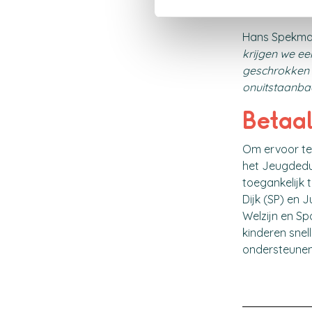
trots op zijn.
Hans Spekman
krijgen we ee
geschrokken v
onuitstaanba
Betaal
Om ervoor te 
het Jeugdedu
toegankelijk 
Dijk (SP) en 
Welzijn en S
kinderen snel
ondersteunen