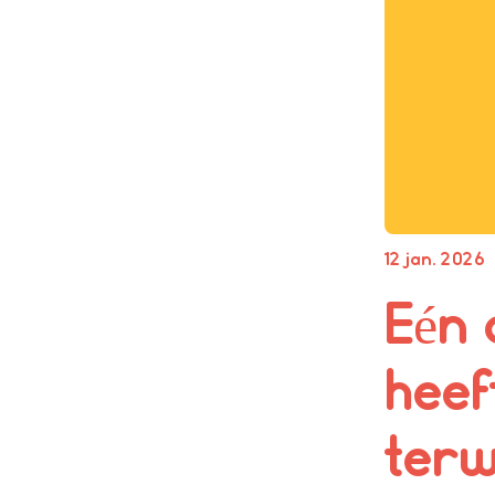
12 jan. 2026
Eén 
heef
terw