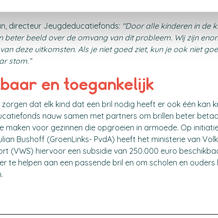
, directeur Jeugdeducatiefonds:
"Door alle kinderen in de 
n beter beeld over de omvang van dit probleem. Wij zijn eno
an deze uitkomsten. Als je niet goed ziet, kun je ook niet goed
ar stom.”
baar en toegankelijk
zorgen dat elk kind dat een bril nodig heeft er ook één kan kr
catiefonds nauw samen met partners om brillen beter betaa
te maken voor gezinnen die opgroeien in armoede. Op initiat
Julian Bushoff (GroenLinks- PvdA) heeft het ministerie van Vo
port (VWS) hiervoor een subsidie van 250.000 euro beschikba
ler te helpen aan een passende bril en om scholen en ouders 
.