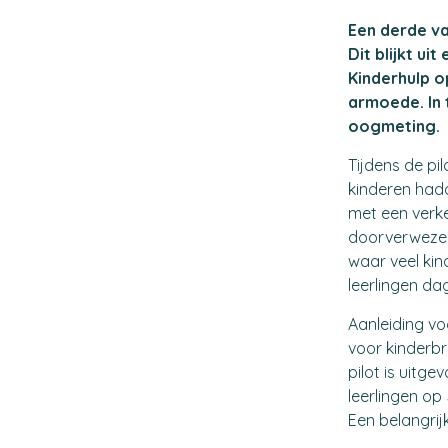
Een derde va
Dit blijkt ui
Kinderhulp
op
armoede. In 
oogmeting.
Tijdens de pi
kinderen hadde
met een verke
doorverwezen
waar veel kin
leerlingen dag
Aanleiding v
voor kinderbr
pilot is uitg
leerlingen op
Een belangrij