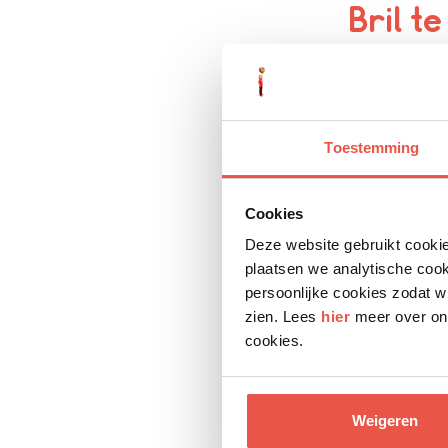
Bril t
Steeds meer k
Verwacht wor
smartphones e
Tegelijkertijd
Toestemming
worden niet 
orthoptisten
hiervan voor 
Cookies
aanschaf van 
Deze website gebruikt cookie
bril alleen b
plaatsen we analytische coo
Hoofdp
persoonlijke cookies zodat w
zien. Lees
hier
meer over ons
Tijdens de me
cookies.
goed meedoen 
voorgekomen d
oogsterkte va
Weigeren
brillen zijn 