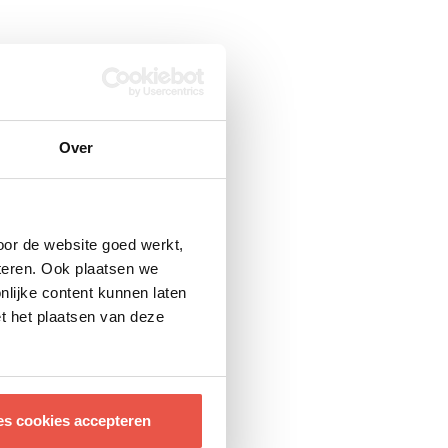
il nodig.
n
 kijkt.
erbrillen
Over
er
dat de kosten
stellen
hun kind de
oor de website goed werkt,
teren. Ook plaatsen we
nlijke content kunnen laten
t het plaatsen van deze
n, minder
 keer
een
Nu de eerste
es cookies accepteren
gen en er ook