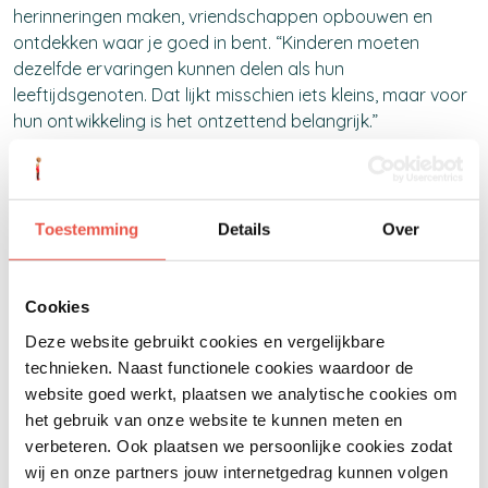
herinneringen maken, vriendschappen opbouwen en
ontdekken waar je goed in bent.
“Kinderen moeten
dezelfde ervaringen kunnen delen als hun
leeftijdsgenoten. Dat lijkt misschien iets kleins, maar voor
hun ontwikkeling is het ontzettend belangrijk.”
Samen meer bereiken voor kinderen
Juist omdat de uitdagingen waar gezinnen mee te
Toestemming
Details
Over
maken hebben vaak complex zijn, gelooft Alexandra
sterk in samenwerking. Binnen Sam& voor alle kinderen
Cookies
werken Leergeld
Nederland
, Stichting Jarige Job,
Jeugdfonds Sport & Cultuur,
Nationaal Fonds Kinderhulp
Deze website gebruikt cookies en vergelijkbare
en het Jeugdeducatiefonds
samen om kinderen zo goed
technieken. Naast functionele cookies waardoor de
mogelijk te ondersteunen.
website goed werkt, plaatsen we analytische cookies om
het gebruik van onze website te kunnen meten en
“Door samen te werken kunnen we veel meer betekenen
verbeteren. Ook plaatsen we persoonlijke cookies zodat
dan ieder afzonderlijk. Uiteindelijk maakt het voor een
wij en onze partners jouw internetgedrag kunnen volgen