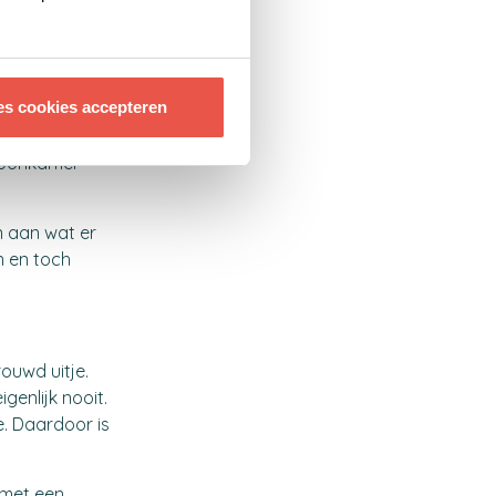
 gewone dag
es cookies accepteren
 net even
op met
woonkamer
n aan wat er
n en toch
rouwd uitje.
genlijk nooit.
e. Daardoor is
 met een