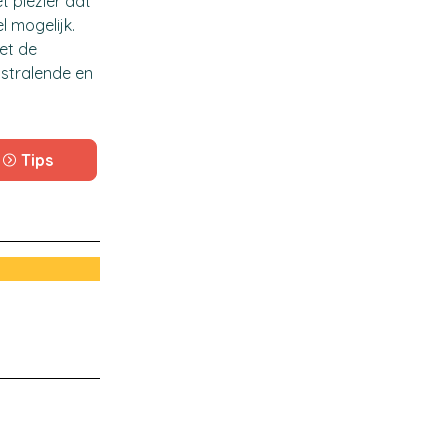
t plezier dat
l mogelijk.
et de
 stralende en
Tips