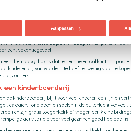
thuis een vakantiedag met een thema
uk uitje hoeft buiten de deur te zijn. Ook thuis kun je van een
Aanpassen
All
s maken. Kinderen vinden het vaak al fantastisch als een dag
n normaal. Maak van de woonkamer bijvoorbeeld een biosco
ekens. Ook een knutseldag, bakmiddag of kamperen in de 
oor echt vakantiegevoel.
n een themadag thuis is dat je hem helemaal kunt aanpasse
 waar kinderen blij van worden. Je hoeft er weinig voor te kope
iets bijzonders.
k een kinderboerderij
 de kinderboerderij blijft voor veel kinderen een fijn en vert
 geitjes aaien, rondlopen en spelen in de buitenlucht verveelt ei
erderijen zijn gratis toegankelijk of vragen een kleine bijdrag
rempelige activiteit die voor veel gezinnen goed haalbaar is.
een bezoek aan de kinderboerderij ook makkelijk combineren