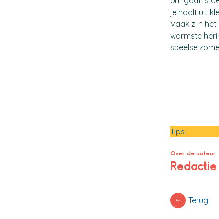
om gaat is de
je haalt uit 
Vaak zijn het
warmste heri
speelse zome
Tips
Over de auteur
Redacti
Terug