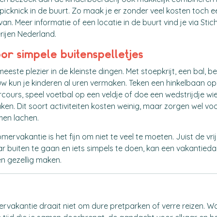
picknick in de buurt. Zo maak je er zonder veel kosten toch e
n. Meer informatie of een locatie in de buurt vind je via Stic
rijen Nederland.
oor simpele buitenspelletjes
eeste plezier in de kleinste dingen. Met stoepkrijt, een bal, b
w kun je kinderen al uren vermaken. Teken een hinkelbaan op
ours, speel voetbal op een veldje of doe een wedstrijdje wi
ken. Dit soort activiteiten kosten weinig, maar zorgen wel vo
men lachen.
mervakantie is het fijn om niet te veel te moeten. Juist de vr
 buiten te gaan en iets simpels te doen, kan een vakantied
n gezellig maken.
ervakantie draait niet om dure pretparken of verre reizen. W