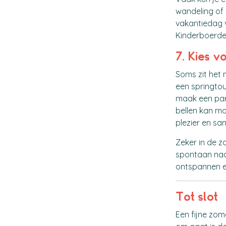
wandeling of 
vakantiedag va
Kinderboerde
7. Kies v
Soms zit het m
een springtou
maak een parc
bellen kan ma
plezier en sa
Zeker in de zo
spontaan naar
ontspannen e
Tot slot
Een fijne zom