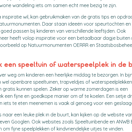
wone wandeling iets om samen echt mee bezig te zijn.
 inspiratie wil, kan gebruikmaken van de gratis tips en opdr
tuurmonumenten. Daar staan ideeën voor speurtochten en ac
 goed passen bij kinderen van verschillende leeftijden. Ook
er heeft volop inspiratie voor een betaalbaar dagje buiten
bijvoorbeeld op Natuurmonumenten OERRR en Staatsbosbeheer
k een speeltuin of waterspeelplek in de 
 ver weg om kinderen een heerlijke middag te bezorgen. In bij
 wel openbare speeltuinen, trapveldjes of waterspeelplekken
n gratis kunnen spelen. Zeker op warme zomerdagen is een
k een fijne en goedkope manier om af te koelen. Een setje dr
en iets te eten meenemen is vaak al genoeg voor een geslaa
s naar een leuke plek in de buurt, kan kijken op de website va
even Googlen. Ook websites zoals Speeltuinbende en ANWB 
om fijne speelplekken of kindvriendelijke uitjes te vinden.