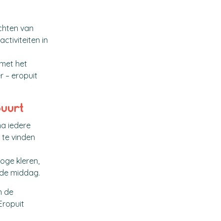
achten van
tiviteiten in
 met het
 – eropuit
buurt
na iedere
 te vinden
oge kleren,
gde middag.
n de
Eropuit