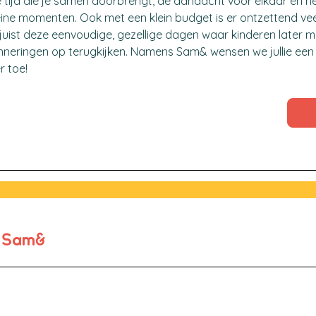
 tijd die je samen doorbrengt, de aandacht voor elkaar en he
kleine momenten. Ook met een klein budget is er ontzettend vee
 juist deze eenvoudige, gezellige dagen waar kinderen later m
nneringen op terugkijken. Namens Sam& wensen we jullie een
r toe!
e Sam&