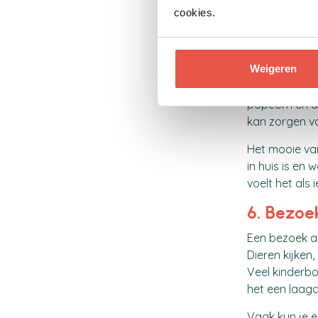
cookies.
5. Maak 
Niet ieder le
Weigeren
iets speciaal
anders is da
popcorn en d
kan zorgen v
Het mooie va
in huis is en
voelt het als 
6. Bezoe
Een bezoek aan
Dieren kijken,
Veel kinderbo
het een laagd
Vaak kun je 