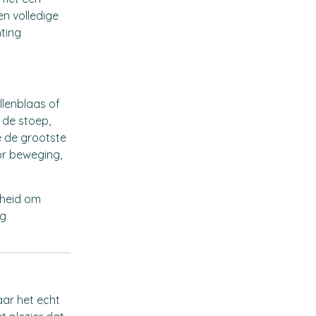
en volledige
hting
ellenblaas of
 de stoep,
e de grootste
or beweging,
ijheid om
ag
aar het echt