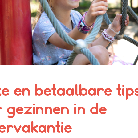
e en betaalbare tip
 gezinnen in de
ervakantie