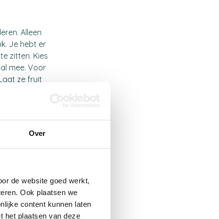
eren. Alleen
k. Je hebt er
te zitten. Kies
bal mee. Voor
aat ze fruit
ret vanzelf.
iten
inderen
Over
ratis of
elmiddagen,
akt de
oor de website goed werkt,
teren. Ook plaatsen we
 is waar je
nlijke content kunnen laten
g in de buurt
t het plaatsen van deze
 aangeboden.