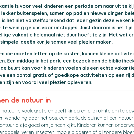
ntie is voor veel kinderen een periode om naar uit te ki
 lekker buitenspelen, samen op pad en nieuwe dingen bel
jd is het niet vanzelfsprekend dat ieder gezin deze weken 
er te weinig geld is voor uitstapjes. Juist daarom is het fi
lige vakantie helemaal niet duur hoeft te zijn. Met wat cre
simpele ideeën kun je samen veel plezier maken.
n die moeten letten op de kosten, kunnen kleine activitei
en. Een middag in het park, een bezoek aan de bibliothee
 de buurt kan voor kinderen voelen als een echte vakanti
we een aantal gratis of goedkope activiteiten op een rij d
en zijn en vooral veel plezier opleveren.
men de natuur in
de natuur is vaak gratis en geeft kinderen alle ruimte om te b
n wandeling door het bos, een park, de duinen of een natuu
vontuur als je goed om je heen kijkt. Kinderen kunnen onderwe
nappels, veren, insecten, mooie bladeren of bijzondere blo