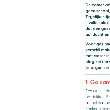
De zomervaka
geen school,
Tegelijkerti
invullen als 
dat een gezel
aandacht en 
Voor gezinne
verschil mak
met water in
blog zetten 
te organiser
1. Ga sa
Een uitje in 
ontdekken. Ee
al snel een a
zoeken: denne