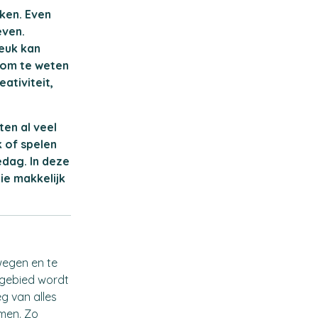
jken. Even
even.
leuk kan
jn om te weten
ativiteit,
ten al veel
k of spelen
edag. In deze
ie makkelijk
ewegen en te
rgebied wordt
g van alles
emen. Zo