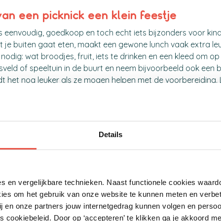
an een picknick een klein feestje
is eenvoudig, goedkoop en toch echt iets bijzonders voor kind
at je buiten gaat eten, maakt een gewone lunch vaak extra leu
 nodig: wat broodjes, fruit, iets te drinken en een kleed om op 
sveld of speeltuin in de buurt en neem bijvoorbeeld ook een 
t het nog leuker als ze mogen helpen met de voorbereiding. L
djes inpakken. Zo begint het uitje al thuis en groeit de voorp
ar de bibliotheek voor boeken en activite
k is in de zomervakantie een fijne plek om naartoe te gaan. K
Details
t alleen boeken lenen, maar in veel bibliotheken worden ook g
iviteiten georganiseerd. Denk aan voorleesmomenten, knuts
orkshops of speciale zomeractiviteiten rondom lezen. Dat ma
iet alleen leerzaam, maar ook gezellig en verrassend.
s en vergelijkbare technieken. Naast functionele cookies waard
kies om het gebruik van onze website te kunnen meten en verbe
s het prettig dat de bibliotheek vaak een laagdrempelige plek
ij en onze partners jouw internetgedrag kunnen volgen en persoo
aar binnen kunt lopen. Via De Bibliotheek kun je een vestigin
 cookiebeleid. Door op ‘accepteren’ te klikken ga je akkoord me
ijken welke activiteiten er tijdens de zomervakantie worden