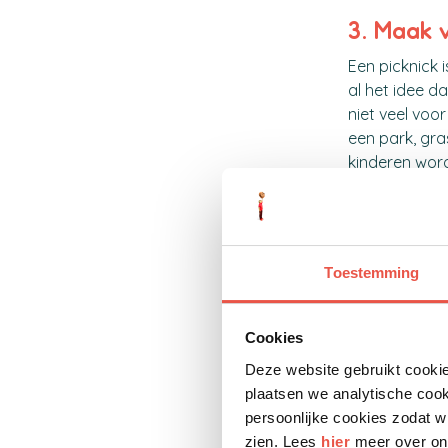
3. Maak v
Een picknick 
al het idee d
niet veel voor
een park, gra
kinderen word
kiezen en broo
4. Ga na
De bibliothee
Toestemming
kunnen er nie
goedkope act
spelletjes, w
Cookies
bibliotheek n
Deze website gebruikt cookie
plaatsen we analytische coo
Voor ouders i
persoonlijke cookies zodat w
zomaar even n
zien. Lees
hier
meer over ons
vinden en bek