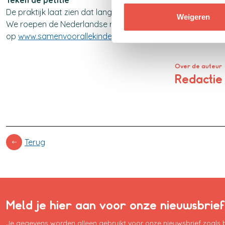
Teken de petitie
De praktijk laat zien dat lang niet iedereen het hoofd bov
Weigeren
We roepen de Nederlandse regering daarom op om het versc
op
www.samenvoorallekinderen.nl/petitie
.
Over de auteur
Redacti
Terug
Meld je hier aan voor onze nieuwsbrief
Je gegevens worden alleen gebruikt voor onze nieuwsbrief zoals