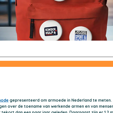
hode
gepresenteerd om armoede in Nederland te meten. 
 zorgen over de toename van werkende armen en van mense
kort dan een paar jaar geleden. Daarnaast zijn er 1,2 