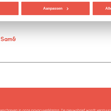
en water houdt in tijden van dure boodschappen, stijgende huu
Aanpassen
All
hil te blijven maken voor gezinnen met geldzorgen. Steun on
e Sam&
 beschreven in onze
privacyverklaring.
De nieuwsbrief wordt verstuurd