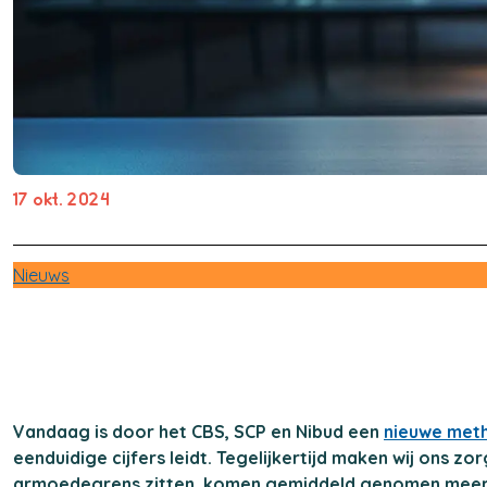
17 okt. 2024
Nieuws
Vandaag is door het CBS, SCP en Nibud een
nieuwe met
eenduidige cijfers leidt. Tegelijkertijd maken wij ons
armoedegrens zitten, komen gemiddeld genomen meer te