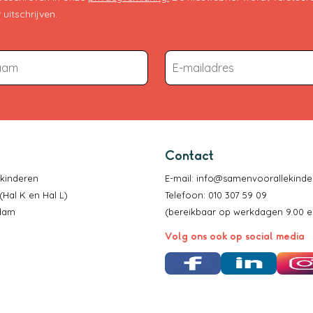
uitschrijven.
Contact
 kinderen
E-mail:
info@samenvoorallekinder
(Hal K en Hal L)
Telefoon: 010 307 59 09
rdam
(bereikbaar op werkdagen 9.00 en
Volg ons ook op social media
Facebook
LinkedIn