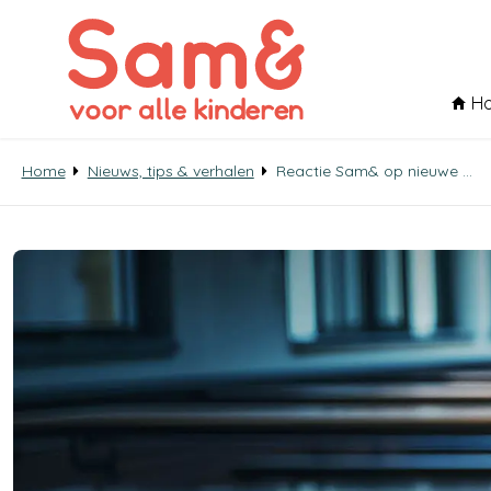
H
Home
Nieuws, tips & verhalen
Reactie Sam& op nieuwe armoedegrens: ‘blijf het verschil maken voor gezinnen met geldzorgen’