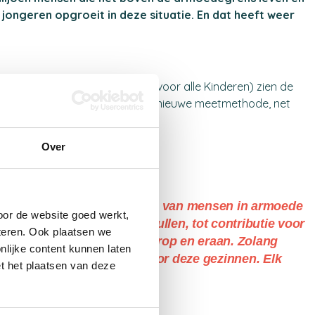
jongeren opgroeit in deze situatie. En dat heeft weer
catiefonds, verenigd in Sam& voor alle Kinderen) zien de
ls mensen die daar, volgens de nieuwe meetmethode, net
Over
en. Dit zijn zowel aanvragen van mensen in armoede
oor de website goed werkt,
fiets, laptop of schoolspullen, tot contributie voor
teren. Ook plaatsen we
 verjaardagsbox met alles erop en eraan. Zolang
nlijke content kunnen laten
wij ons blijven inzetten voor deze gezinnen. Elk
t het plaatsen van deze