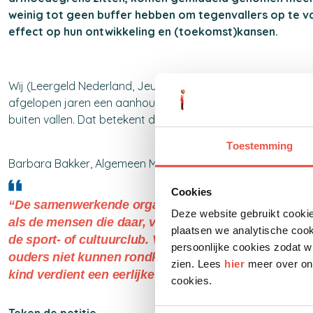
weinig tot geen buffer hebben om tegenvallers op te va
effect op hun ontwikkeling en (toekomst)kansen.
Wij (Leergeld Nederland, Jeugdfonds Sport & Cultuur, Stic
afgelopen jaren een aanhoudende stijging in het aantal a
buiten vallen. Dat betekent dat de groep kinderen en jonge
Toestemming
Barbara Bakker, Algemeen Manager van Sam& voor alle kin
Cookies
“De samenwerkende organisaties zien de afgelopen j
Deze website gebruikt cookie
als de mensen die daar, volgens de nieuwe meetmetho
plaatsen we analytische coo
de sport- of cultuurclub. Van een bril, goed bed of
persoonlijke cookies zodat w
ouders niet kunnen rondkomen en voorzieningen voor 
zien. Lees
hier
meer over ons
kind verdient een eerlijke kans om mee te doen in d
cookies.