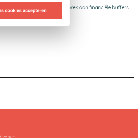
r- en energiekosten en een gebrek aan financiële buffers.
es cookies accepteren
s en teken de petitie
 vanuit