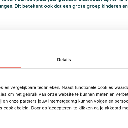
ngen. Dit betekent ook dat een grote groep kinderen en 
hting Jarige Job, Nationaal Fonds Kinderhulp en het Jeugdedu
anvragen. Dit zijn zowel aanvragen van mensen in armoede a
ren die niet mee kunnen doen mogelijk groeit.
Details
deren:
aren een aanhoudende stijging in het aantal aanvrag
s en vergelijkbare technieken. Naast functionele cookies waard
de, net buiten vallen. Samen voorzien we hen van een 
kies om het gebruik van onze website te kunnen meten en verbe
 warme winterjas tot een gezonde schoolmaaltijd en een
ij en onze partners jouw internetgedrag kunnen volgen en persoo
hun kind(eren) niet zelf kunnen financieren, moeten 
 cookiebeleid. Door op ‘accepteren’ te klikken ga je akkoord me
e samenleving en zich te ontwikkelen.”