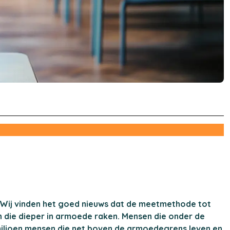
Wij vinden het goed nieuws dat de meetmethode tot
n die dieper in armoede raken. Mensen die onder de
miljoen mensen die net boven de armoedegrens leven en