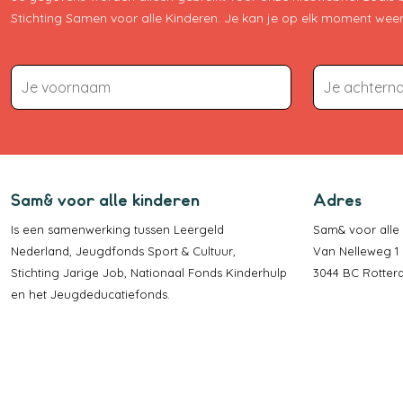
Stichting Samen voor alle Kinderen. Je kan je op elk moment weer 
Sam& voor alle kinderen
Adres
Is een samenwerking tussen
Leergeld
Sam& voor alle
Nederland
,
Jeugdfonds Sport & Cultuur
,
Van Nelleweg 1 
Stichting Jarige Job
,
Nationaal Fonds Kinderhulp
3044 BC Rotte
en het
Jeugdeducatiefonds
.