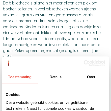
De bibliotheek is allang niet meer alleen een plek om
boeken te lenen. In veel bibliotheken worden tijdens
vakanties gratis activiteiten georganiseerd, zoals
voorleesmomenten, knutselmiddagen of kleine
workshops. Kinderen kunnen er rustig een boekje lezen,
nieuwe verhalen ontdekken of even spelen. Vaak is het
lidmaatschap voor kinderen gratis, waardoor dit een
laagdrempelige en waardevolle plek is om naartoe te
gaan. Zeker op een regenachtige dag is dit een fijne
optie.
6. Dieren spotten en verzorgen
Toestemming
Details
Over
Naast kinderboerderijen zijn er ook andere plekken waar
je gratis dieren kunt zien. Denk bijvoorbeeld aan Stichting
Cookies
De Paardenkamp, waar oudere paarden een fijne plek
hebben en bezoekers welkom zijn om langs te komen.
Deze website gebruikt cookies en vergelijkbare
Ook in natuurgebieden kun je met een beetje geluk dieren
technieken. Naast functionele cookies waardoor de