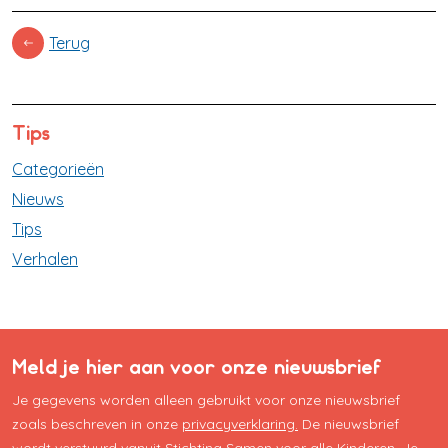
Terug
Tips
Categorieën
Nieuws
Tips
Verhalen
Meld je hier aan voor onze nieuwsbrief
Je gegevens worden alleen gebruikt voor onze nieuwsbrief
zoals beschreven in onze
privacyverklaring.
De nieuwsbrief
wordt verstuurd vanuit Stichting Samen voor alle Kinderen. Je