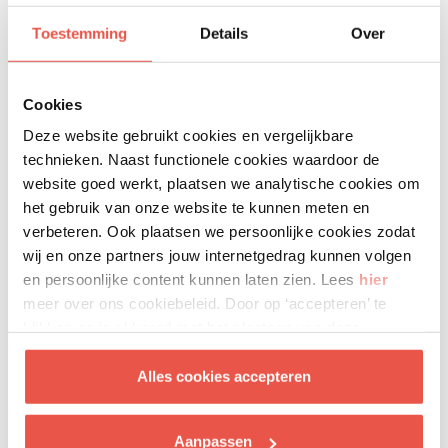
Toestemming
Details
Over
Cookies
Deze website gebruikt cookies en vergelijkbare
technieken. Naast functionele cookies waardoor de
website goed werkt, plaatsen we analytische cookies om
het gebruik van onze website te kunnen meten en
verbeteren. Ook plaatsen we persoonlijke cookies zodat
wij en onze partners jouw internetgedrag kunnen volgen
en persoonlijke content kunnen laten zien. Lees
hier
meer over ons cookiebeleid. Door op ‘accepteren’ te
klikken ga je akkoord met het plaatsen van deze
Als school
cookies.
Ben jij een leerkracht of brugfunctionaris op een
Alles cookies accepteren
(basis)school met kinderen die opgroeien in een
situatie met weinig geld? Dan kan jij vanuit jouw rol
kinderen en jongeren de kans geven om mee te
Aanpassen