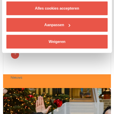
cookies.
Alles cookies accepteren
28 dec. 2023
Aanpassen
Moeder Wendy: ‘Het is zwaar om als ouder de
eindjes aan elkaar te moeten knopen
Weigeren
Nieuws