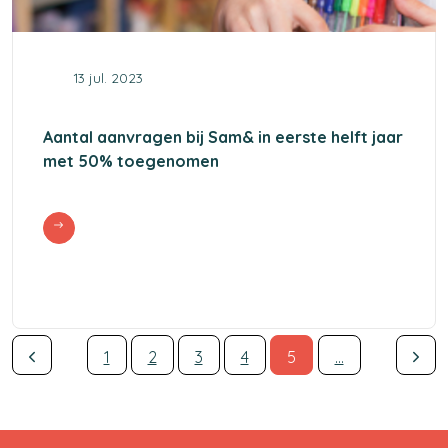
13 jul. 2023
Aantal aanvragen bij Sam& in eerste helft jaar
met 50% toegenomen
1
2
3
4
5
...