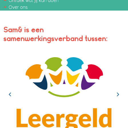
Ontdek wat jij kan doen
Over ons
Sam& is een
samenwerkingsverband tussen:
Previous
Next