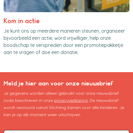
Kom in actie
Je kunt ons op meerdere manieren steunen, organiseer
bijvoorbeeld een actie, word vrijwilliger, help onze
boodschap te verspreiden door een promotiepakketje
aan te vragen of doe een donatie.
Meld je hier aan voor onze nieuwsbrief
Je gegevens worden alleen gebruikt voor onze nieuwsbrief
zoals beschreven in onze
privacyverklaring.
De nieuwsbrief
wordt verstuurd vanuit Stichting Samen voor alle Kinderen. Je
kan je op elk moment weer uitschrijven.