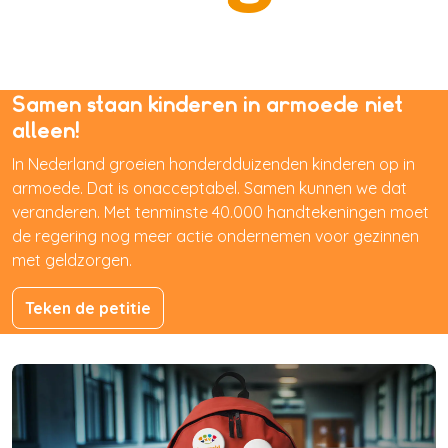
Samen staan kinderen in armoede niet
alleen!
In Nederland groeien honderdduizenden kinderen op in
armoede. Dat is onacceptabel. Samen kunnen we dat
veranderen. Met tenminste 40.000 handtekeningen moet
de regering nog meer actie ondernemen voor gezinnen
met geldzorgen.
Teken de petitie