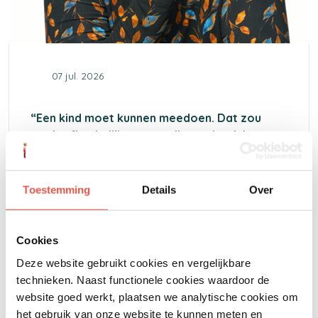
07 jul. 2026
“Een kind moet kunnen meedoen. Dat zou
nooit afhankelijk mogen zijn van het inkomen
van de ouders.”
Toestemming
Details
Over
Cookies
Deze website gebruikt cookies en vergelijkbare
Hoe je mee kunt helpen
technieken. Naast functionele cookies waardoor de
website goed werkt, plaatsen we analytische cookies om
het gebruik van onze website te kunnen meten en