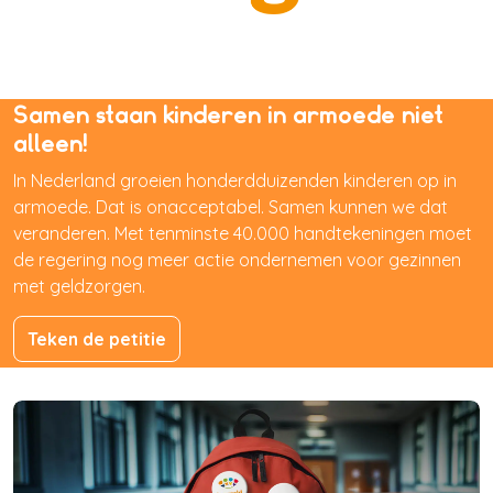
Samen staan kinderen in armoede niet
alleen!
In Nederland groeien honderdduizenden kinderen op in
armoede. Dat is onacceptabel. Samen kunnen we dat
veranderen. Met tenminste 40.000 handtekeningen moet
de regering nog meer actie ondernemen voor gezinnen
met geldzorgen.
Teken de petitie