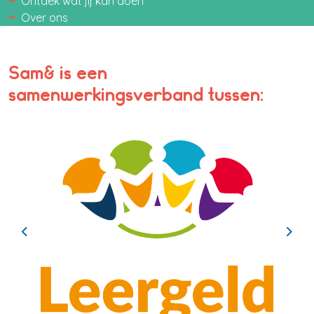
Ontdek wat jij kan doen
Over ons
Sam& is een
samenwerkingsverband tussen:
Previous
Next