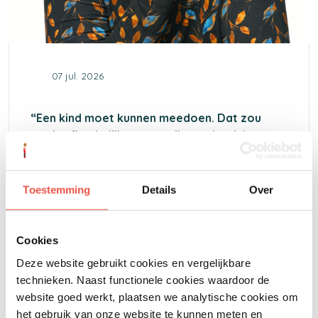
07 jul. 2026
“Een kind moet kunnen meedoen. Dat zou
nooit afhankelijk mogen zijn van het inkomen
van de ouders.”
Toestemming
Details
Over
Cookies
Deze website gebruikt cookies en vergelijkbare
Hoe je mee kunt helpen
technieken. Naast functionele cookies waardoor de
website goed werkt, plaatsen we analytische cookies om
het gebruik van onze website te kunnen meten en