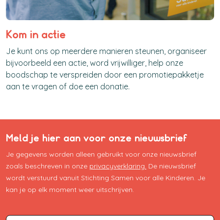
Kom in actie
Je kunt ons op meerdere manieren steunen, organiseer
bijvoorbeeld een actie, word vrijwilliger, help onze
boodschap te verspreiden door een promotiepakketje
aan te vragen of doe een donatie.
Meld je hier aan voor onze nieuwsbrief
Je gegevens worden alleen gebruikt voor onze nieuwsbrief
zoals beschreven in onze
privacyverklaring.
De nieuwsbrief
wordt verstuurd vanuit Stichting Samen voor alle Kinderen. Je
kan je op elk moment weer uitschrijven.